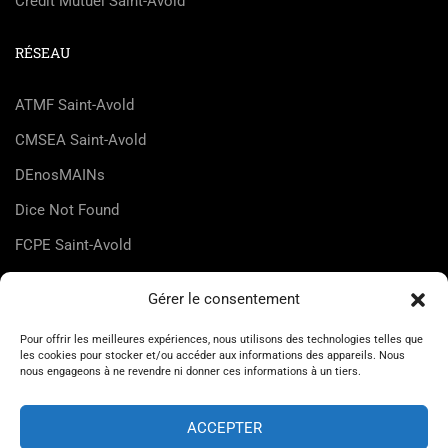
Crédit Mutuel Saint-Avold
RÉSEAU
ATMF Saint-Avold
CMSEA Saint-Avold
DEnosMAINs
Dice Not Found
FCPE Saint-Avold
FLMJC Lorraine
Gérer le consentement
HappyZic
Pour offrir les meilleures expériences, nous utilisons des technologies telles que
UDMJC Moselle
les cookies pour stocker et/ou accéder aux informations des appareils. Nous
nous engageons à ne revendre ni donner ces informations à un tiers.
ACCEPTER
© Maison des Jeunes et de la Culture de Saint-Avold 2026