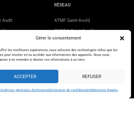
RÉSEAU
t Audit
ATMF Saint-Avold
old
CMSEA Saint-Avold
Gérer le consentement
int-Avold
DEnosMAINs
offrir les meilleures expériences, nous utilisons des technologies telles que les
Dice Not Found
es pour stocker et/ou accéder aux informations des appareils. Nous nous
eons à ne revendre ni donner ces informations à un tiers.
FCPE Saint-Avold
FLMJC Lorraine
ACCEPTER
REFUSER
HappyZic
Conditions générales d’utilisation
Déclaration de confidentialité
Mentions légales
UDMJC Moselle
Conditions générales d’utilisation
 confidentialité
Mentions légales