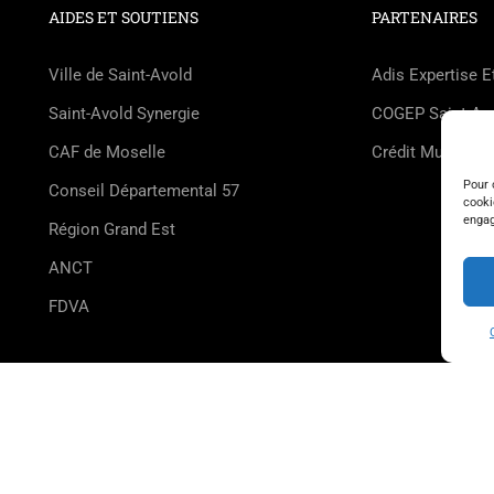
AIDES ET SOUTIENS
PARTENAIRES
Ville de Saint-Avold
Adis Expertise E
Saint-Avold Synergie
COGEP Saint-Av
CAF de Moselle
Crédit Mutuel Sa
Pour 
Conseil Départemental 57
cooki
engag
Région Grand Est
ANCT
FDVA
d 2026
Déclaration de