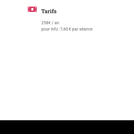
Tarifs
258€ / an
pour info : 7,60 € par séance