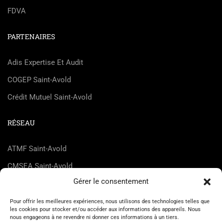
FDVA
PARTENAIRES
Adis Expertise Et Audit
COGEP Saint-Avold
Crédit Mutuel Saint-Avold
RÉSEAU
ATMF Saint-Avold
CMSEA Saint-Avold
Gérer le consentement
DEnosMAINs
Dice Not Found
Pour offrir les meilleures expériences, nous utilisons des technologies telles que
les cookies pour stocker et/ou accéder aux informations des appareils. Nous
FCPE Saint-Avold
nous engageons à ne revendre ni donner ces informations à un tiers.