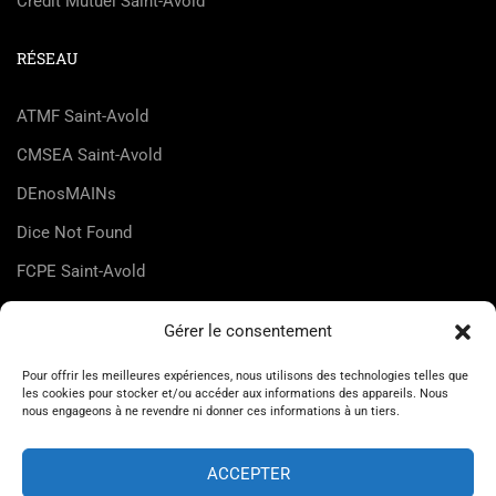
Crédit Mutuel Saint-Avold
RÉSEAU
ATMF Saint-Avold
CMSEA Saint-Avold
DEnosMAINs
Dice Not Found
FCPE Saint-Avold
FLMJC Lorraine
Gérer le consentement
HappyZic
Pour offrir les meilleures expériences, nous utilisons des technologies telles que
UDMJC Moselle
les cookies pour stocker et/ou accéder aux informations des appareils. Nous
nous engageons à ne revendre ni donner ces informations à un tiers.
ACCEPTER
© Maison des Jeunes et de la Culture de Saint-Avold 2026