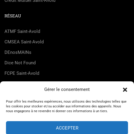
Crédit Mutuel Saint-Avold
RÉSEAU
ATMF Saint-Avold
CMSEA Saint-Avold
DEnosMAINs
Dice Not Found
FCPE Saint-Avold
FLMJC Lorraine
Gérer le consentement
HappyZic
Pour offrir les meilleures expériences, nous utilisons des technologies telles que
UDMJC Moselle
les cookies pour stocker et/ou accéder aux informations des appareils. Nous
nous engageons à ne revendre ni donner ces informations à un tiers.
ACCEPTER
© Maison des Jeunes et de la Culture de Saint-Avold 2026