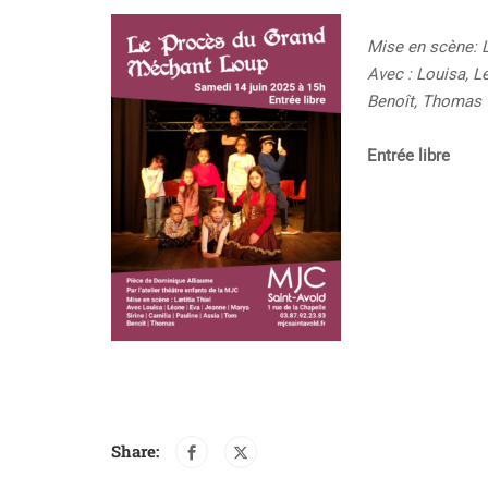
Mise en
scène: L
A
vec : Louisa, L
Benoît, Thomas
Entrée libre
Share: