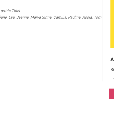
ætitia Thiel
éane, Eva, Jeanne, Marya Sirine, Camilia, Pauline, Assia, Tom
A
Re