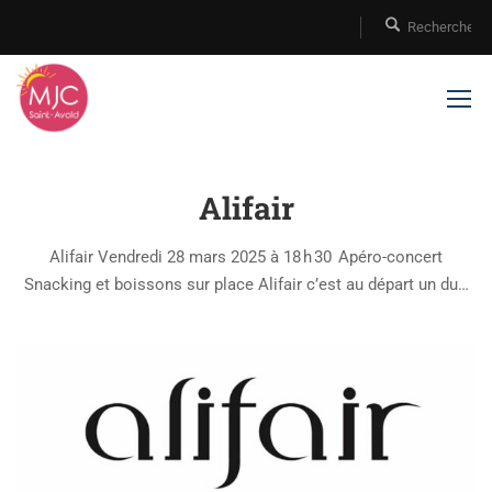
Alifair
Alifair Vendredi 28 mars 2025 à 18 h 30 Apéro-concert
Snacking et boissons sur place Alifair c’est au départ un duo
formé en 2001 par la chanteuse Aurore Reichert et le guitariste
Jean Pascal Boffo. Difficile à ranger sous une étiquette, la …