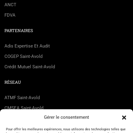
ANCT
FDVA
PARTENAIRES
Adis Expertise Et Audit
COGEP Saint-Avold
Crédit Mutuel Saint-Avold
RÉSEAU
ATMF Saint-Avold
CMSEA Saint-Avold
Gérer le consentement
DEnosMAINs
Dice Not Found
Pour offrir les meilleures expériences, nous utilisons des technologies telles que