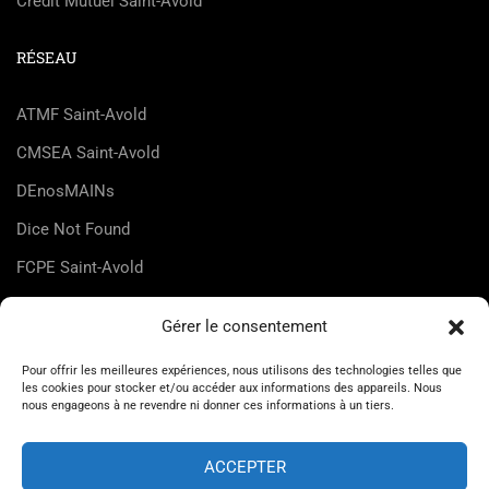
Crédit Mutuel Saint-Avold
RÉSEAU
ATMF Saint-Avold
CMSEA Saint-Avold
DEnosMAINs
Dice Not Found
FCPE Saint-Avold
FLMJC Lorraine
Gérer le consentement
HappyZic
Pour offrir les meilleures expériences, nous utilisons des technologies telles que
UDMJC Moselle
les cookies pour stocker et/ou accéder aux informations des appareils. Nous
nous engageons à ne revendre ni donner ces informations à un tiers.
ACCEPTER
© Maison des Jeunes et de la Culture de Saint-Avold 2026