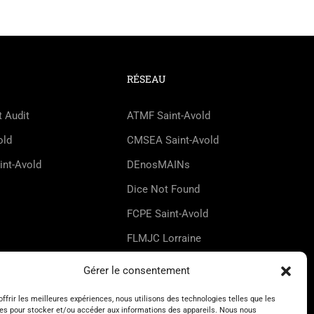
RÉSEAU
t Audit
ATMF Saint-Avold
old
CMSEA Saint-Avold
int-Avold
DEnosMAINs
Dice Not Found
FCPE Saint-Avold
FLMJC Lorraine
HappyZic
Gérer le consentement
UDMJC Moselle
offrir les meilleures expériences, nous utilisons des technologies telles que les
es pour stocker et/ou accéder aux informations des appareils. Nous nous