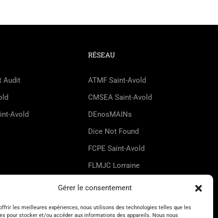
RÉSEAU
t Audit
ATMF Saint-Avold
old
CMSEA Saint-Avold
int-Avold
DEnosMAINs
Dice Not Found
FCPE Saint-Avold
FLMJC Lorraine
HappyZic
Gérer le consentement
UDMJC Moselle
offrir les meilleures expériences, nous utilisons des technologies telles que les
es pour stocker et/ou accéder aux informations des appareils. Nous nous